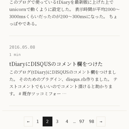
このブログで使っているtDiaryを最新版に上げた上で
unicornで動くように設定した。 表示時間が平均2000～
3000msくらいだったのが200～300msになった。 ちょ
っぱやである。
2016.05.08
1 min
tDiaryにDISQUSのコメント欄をつけた
このブログ(tDiary)にDISQUSのコメント欄をつけまし
た。 そのためのプラグイン、disqus.rb作りました。 テ
ストコメントでもいいのでコメント頂けると助かりま
す。 # 既存ツッコミフォー …
←
1
2
3
4
…
97
98
→