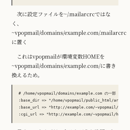
次に設定ファイルを~/.mailarcrcではな
く、
~vpopmail/domains/example.com/.mailarcrc
に置く
これはvpopmailが環境変数HOMEを
~vpopmail/domains/example.com/に書き
換えるため。
# /home/vpopmail/domains/example.com の一部

:base_dir => "/home/vpopmail/public_html/archive
:base_url => "http://example.com/~vpopmail/archi