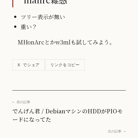
ツリー表示が無い
重い？
MHonArc
とか
w3ml
も試してみよう。
リンクをコピー
X でシェア
← 前の記事
でんげん君 / DebianマシンのHDDがPIOモ
ードになってた
次の記事 →