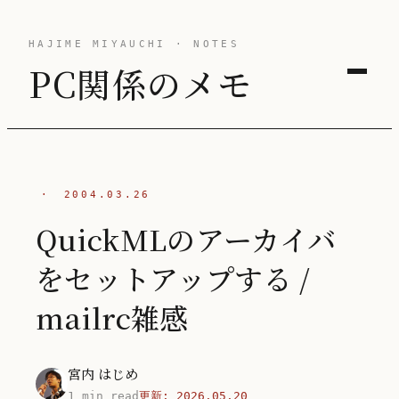
HAJIME MIYAUCHI · NOTES
PC関係のメモ
·
2004.03.26
QuickMLのアーカイバ
をセットアップする /
mailrc雑感
宮内 はじめ
1 min read
更新:
2026.05.20